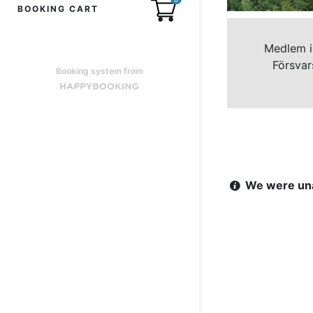
BOOKING CART
Medlem i
Försvar
Booking system from
We were unab