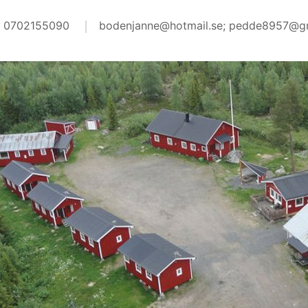
0702155090
bodenjanne@hotmail.se; pedde8957@g